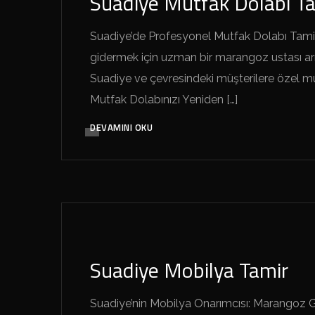
Suadiye Mutfak Dolabı Ta
Suadiye’de Profesyonel Mutfak Dolabı Tamir
gidermek için uzman bir marangoz ustası a
Suadiye ve çevresindeki müşterilere özel m
Mutfak Dolabınızı Yeniden […]
DEVAMINI OKU
SUADIYE MARANGOZ GELSIN
Suadiye Mobilya Tamir
Suadiye’nin Mobilya Onarımcısı: Marangoz G