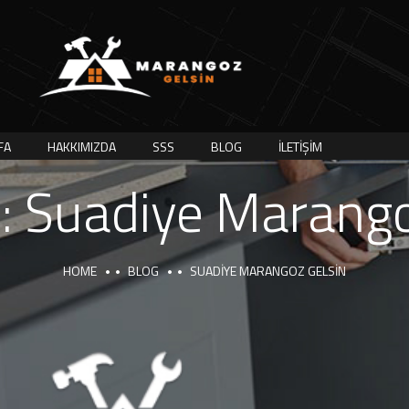
FA
HAKKIMIZDA
SSS
BLOG
İLETIŞIM
i:
Suadiye Marango
HOME
BLOG
SUADIYE MARANGOZ GELSIN