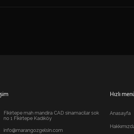
işim
Hızlı men
Fikirtepe mah mandira CAD sinamacilar sok
Anasayfa
no 1 Fikirtepe Kadıköy
Hakkımızd
info@marangozgelsin.com