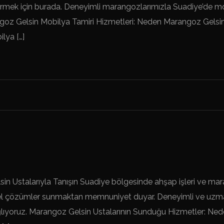
ermek için burada. Deneyimli marangozlarımızla Suadiye’de mo
goz Gelsin Mobilya Tamiri Hizmetleri: Neden Marangoz Gelsin
lya […]
n Ustalarıyla Tanışın Suadiye bölgesinde ahşap işleri ve ma
özel çözümler sunmaktan memnuniyet duyar. Deneyimli ve uzma
ağlıyoruz. Marangoz Gelsin Ustalarının Sunduğu Hizmetler: N